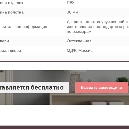
няя отделка
ПВХ
ина полотна
38 мм
Дверные полотна улучшенной ко
лнительная информация
изготовление нестандартных ра
по размерам.
двери
Остекленная
риал двери
МДФ, Массив
тавляется бесплатно
Вызвать замерщика