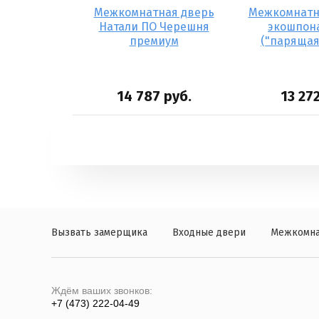
 дверь ПВХ
Межкомнатная дверь
Межкомнатн
а ПО
Натали ПО Черешня
экошпона
премиум
("парящая
руб.
14 787
руб.
13 27
Вызвать замерщика
Входные двери
Межкомна
Ждём ваших звонков:
+7 (473) 222-04-49