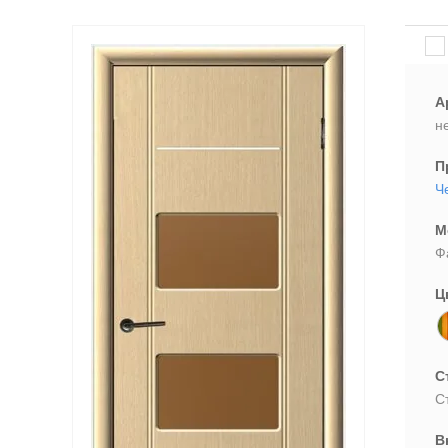
А
н
П
Ч
М
Ф
Ц
С
С
В