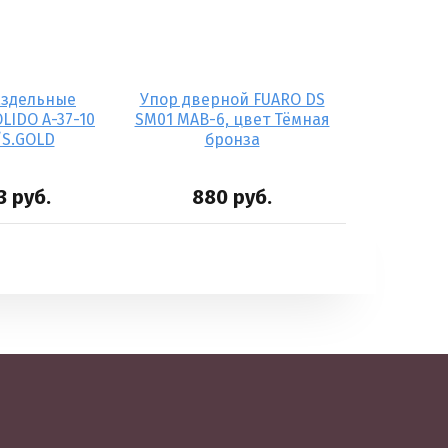
аздельные
Упор дверной FUARO DS
LIDO A-37-10
SM01 MAB-6, цвет Тёмная
S.GOLD
бронза
3
руб.
880
руб.