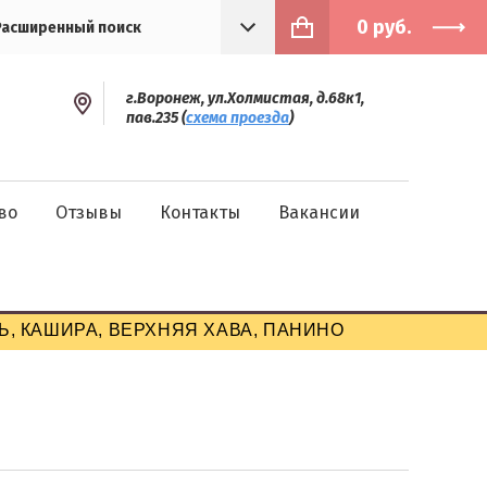
0
руб.
Расширенный поиск
г.Воронеж, ул.Холмистая, д.68к1,
пав.235 (
схема проезда
)
во
Отзывы
Контакты
Вакансии
, КАШИРА, ВЕРХНЯЯ ХАВА, ПАНИНО