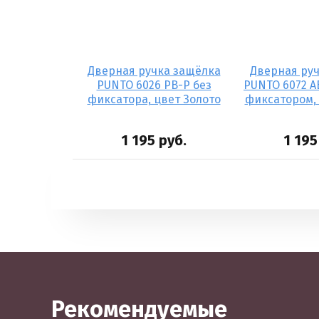
 дверная
Дверная ручка защёлка
Дверная ру
O REX TL
PUNTO 6026 PB-P без
PUNTO 6072 A
 мм, цвет
фиксатора, цвет Золото
фиксатором,
кель/хром
уб.
1 195
руб.
1 195
Рекомендуемые