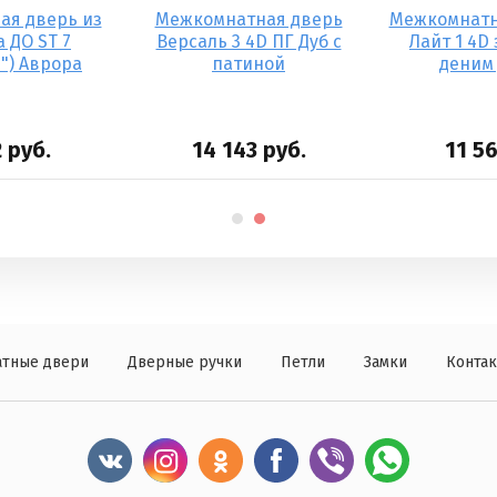
ая дверь из
Межкомнатная дверь
Межкомнатн
 ДО ST 7
Версаль 3 4D ПГ Дуб с
Лайт 1 4D
") Аврора
патиной
деним
2
руб.
14 143
руб.
11 5
тные двери
Дверные ручки
Петли
Замки
Конта