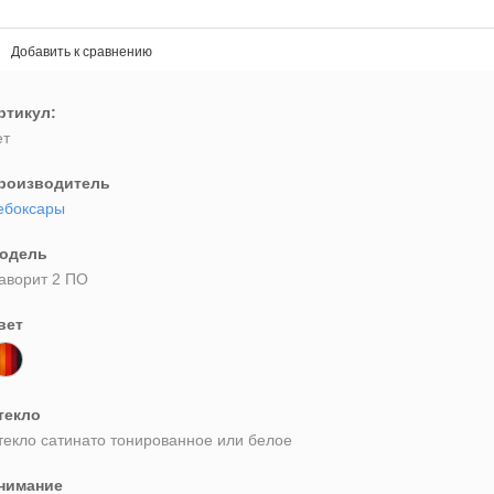
Добавить к сравнению
ртикул:
ет
роизводитель
ебоксары
одель
аворит 2 ПО
вет
текло
текло сатинато тонированное или белое
нимание