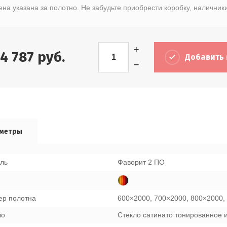
ена указана за полотно. Не забудьте приобрести коробку, наличники
+
14 787
руб.
Добавить 
−
метры
ль
Фаворит 2 ПО
ер полотна
600×2000, 700×2000, 800×2000,
ло
Стекло сатинато тонированное 