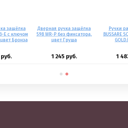
чка защёлка
Дверная ручка защёлка
Ручки р
B-E с ключом
598 WR-P без фиксатора,
BUSSARE SO
 цвет Бронза
цвет Груша
GOLD/
руб.
1 245
руб.
1 48