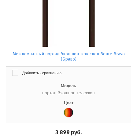
Линия 900
Экселент Классика
ые двери
Экселент Модерн
Межкомнатный портал Экошпон телескоп Венге Bravo
бл
(Браво)
Добавить к сравнению
Модель
портал Экошпон телескоп
Цвет
3 899
руб.