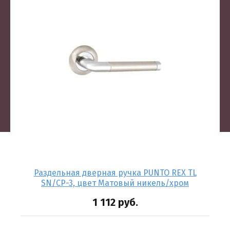
-P
Раздельная дверная ручка PUNTO REX TL
У
SN/CP-3, цвет Матовый никель/хром
1 112
руб.