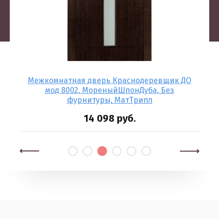
700
Межкомнатная дверь Краснодеревщик ДО
, с
мод 8002, МореныйШпонДуба, Без
фурнитуры, МатТрипл
14 098
руб.