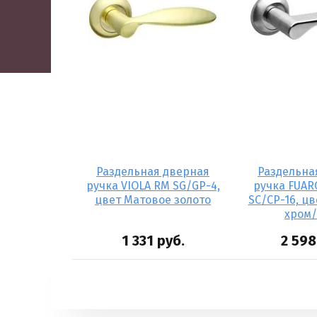
 дверная
Раздельная дверная
Раздельна
TLAS TL ABG-
ручка VIOLA RM SG/GP-4,
ручка FUAR
ная бронза
цвет Матовое золото
SC/CP-16, ц
хром
руб.
1 331
руб.
2 598