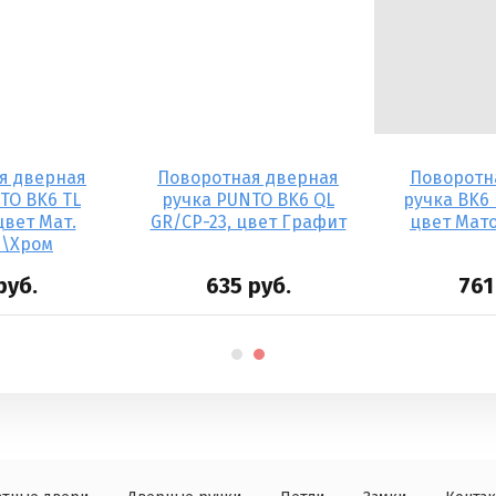
я дверная
Поворотная дверная
Поворотн
TO BK6 TL
ручка PUNTO BK6 QL
ручка BK6 
цвет Мат.
GR/CP-23, цвет Графит
цвет Мато
ь\Хром
руб.
635
руб.
761