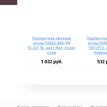
 дверная
Поворотная дверная
Поворотна
O BK6 QL
ручка FUARO BK6 RM
ручка PUN
вет Мат.
SC/CP-16, цвет Мат. Хром/
SN/CP-3, 
\Хром
хром
Никел
уб.
1 032
руб.
532