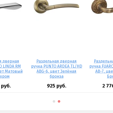
я дверная
Раздельная дверная
Раздельн
O LINDA RM
ручка PUNTO ARDEA TL/HD
ручка FUAR
вет Матовый
ABG-6, цвет Зелёная
AB-7, цв
/хром
бронза
Бр
руб.
925
руб.
2 77