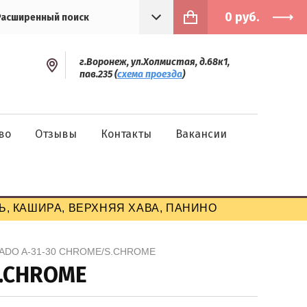
0
руб.
Расширенный поиск
г.Воронеж, ул.Холмистая, д.68к1,
пав.235 (
схема проезда
)
во
Отзывы
Контакты
Вакансии
, КАШИРА, ВЕРХНЯЯ ХАВА, ПАНИНО
PINADO A-31-30 CHROME/S.CHROME
S.CHROME