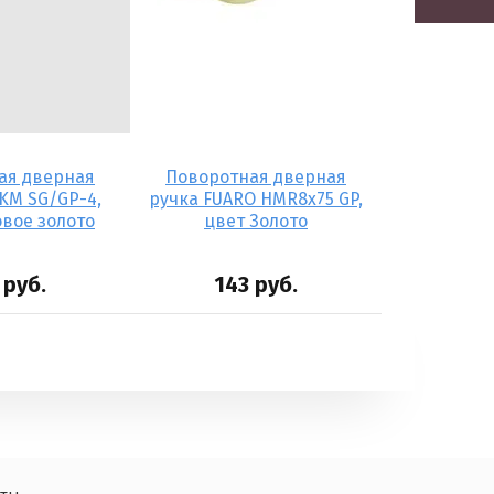
ая дверная
Поворотная дверная
KM SG/GP-4,
ручка FUARO HMR8x75 GP,
вое золото
цвет Золото
руб.
143
руб.