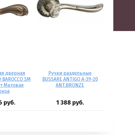
ая дверная
Ручки раздельные
O BAROCCO SM
BUSSARE ANTIGO A-39-20
ет Матовая
ANT.BRONZE
онза
6
руб.
1 388
руб.