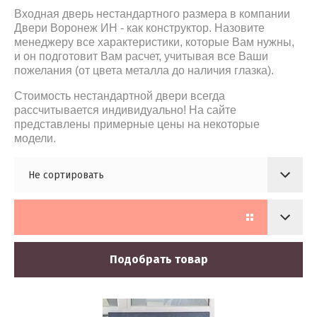
ри
дартные в
Входная дверь нестандартного размера в компании
Линия 700
Двери Воронеж ИН - как конструктор. Назовите
RTA
менеджеру все характеристики, которые Вам нужны,
Линия 700 шпон
аво)
и он подготовит Вам расчет, учитывая все Ваши
з /
пожелания (от цвета металла до наличия глазка).
Линия 730
дверей
Стоимость нестандартной двери всегда
м и ковкой
рассчитывается индивидуально! На сайте
е
Линия 740
представлены примерные цены на некоторые
иЯ
модели.
замком
 заказ /
Линия 750
(Airon)
Не сортировать
Линия 770
ва
фабрики
ые,
Линия 790
ие
Schlager
Линия 200
Подобрать товар
Линия 400