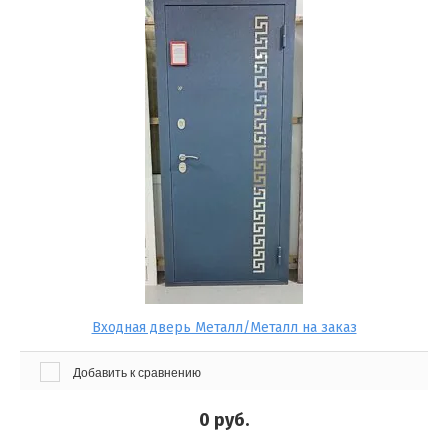
Линия 900
Экселент Классика
ые двери
Экселент Модерн
бл
Входная дверь Металл/Металл на заказ
Добавить к сравнению
0
руб.