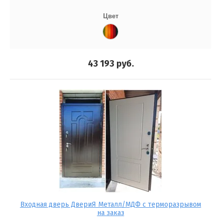
Цвет
43 193
руб.
Входная дверь ДвериЯ Металл/МДФ с терморазрывом
на заказ