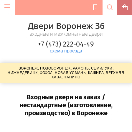
Фильтр подбора
и
 двери
 арки,
 дверей
ей
Двери из массива
Краснодеревщик
Дверные ручки
Замки для дверей
Петли для дверей
Цена:
Двери Воронеж 36
входные и межкомнатные двери
oors
Производитель:
Двери из массива ОКА
Линия 8300
Раздельные ручки
Врезные защёлки
Универсальные петли
+7 (473) 222-04-49
схема проезда
учки
Двери из массива Старая Артель
Линия 8000
Ручки защёлки
Корпуса замков
Петли без врезки
Цвет:
Линия 7000
Задвижки
ВОРОНЕЖ, НОВОВОРОНЕЖ, РАМОНЬ, СЕМИЛУКИ,
 (Promet)
входных
Показать
0
НИЖНЕДЕВИЦК, ХОХОЛ, НОВАЯ УСМАНЬ, КАШИРА, ВЕРХНЯЯ
ХАВА, ПАНИНО
оразрывом
Линия 6000
рс
Сбросить фильтр
Линия 5000
Входные двери на заказ /
нестандартные (изготовление,
ль
крывания
аздвижных
Линия 3000 CPL
производство) в Воронеже
 (Ferroni)
Линия 3000 шпон